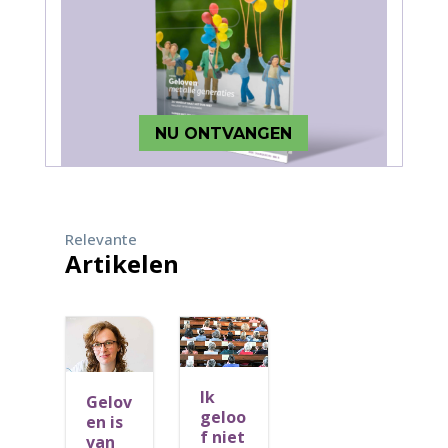
NU ONTVANGEN
Relevante
Artikelen
Ik
Gelov
geloo
en is
f niet
van