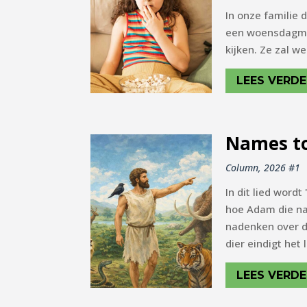
In onze familie d
een woensdagmid
kijken. Ze zal w
LEES VERDE
Names to
Column
,
2026 #1
In dit lied word
hoe Adam die na
nadenken over de
dier eindigt het 
LEES VERDE