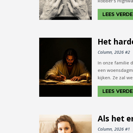
Robber’s Highway
LEES VERDE
Het hard
Column
,
2026 #2
In onze familie d
een woensdagmid
kijken. Ze zal w
LEES VERDE
Als het 
Column
,
2026 #1