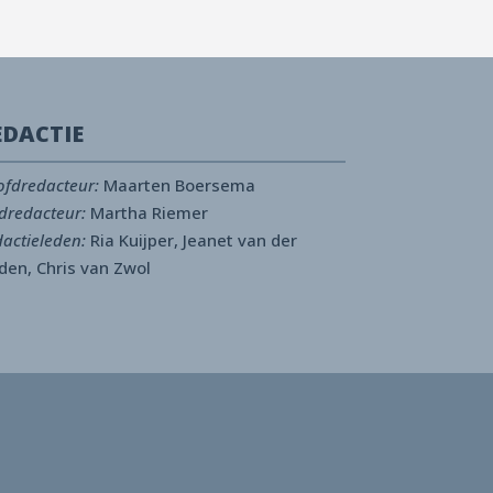
EDACTIE
fdredacteur:
Maarten Boersema
dredacteur:
Martha Riemer
actieleden:
Ria Kuijper, Jeanet van der
den, Chris van Zwol