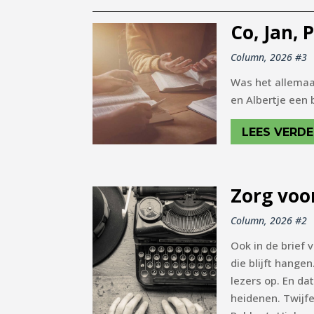
Co, Jan, 
Column
,
2026 #3
Was het allemaal
en Albertje een 
LEES VERDE
Zorg voor
Column
,
2026 #2
Ook in de brief v
die blijft hangen
lezers op. En da
heidenen. Twijfe