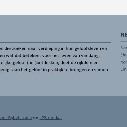
R
Hoo
n die zoeken naar verdieping in hun geloofsleven en
Ein
d en wat dat betekent voor het leven van vandaag.
Red
telijke geloof (her)ontdekken, doet de rijkdom en
Lin
oedigt aan het geloof in praktijk te brengen en samen
unt Bijbelstudie
en
LPB media.