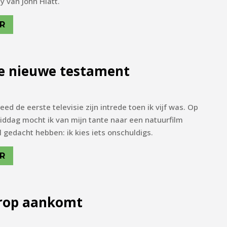
 van John Hiatt.
R
e nieuwe testament
eed de eerste televisie zijn intrede toen ik vijf was. Op
dag mocht ik van mijn tante naar een natuurfilm
el gedacht hebben: ik kies iets onschuldigs.
R
erop aankomt